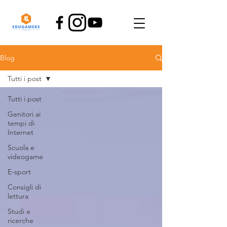
Blog
Tutti i post
Tutti i post
Genitori ai
tempi di
Internet
Scuola e
videogame
E-sport
Consigli di
lettura
Studi e
ricerche