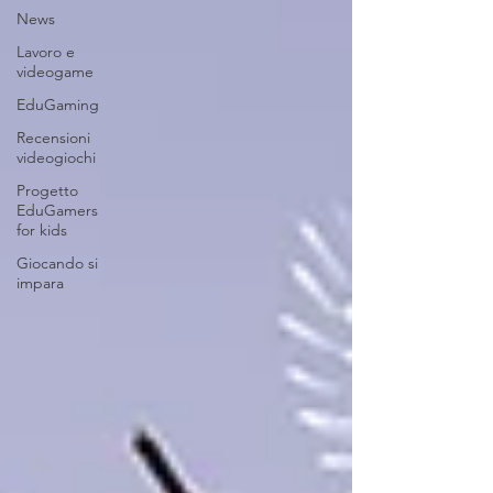
News
Lavoro e
videogame
EduGaming
Recensioni
videogiochi
Progetto
EduGamers
for kids
Giocando si
impara