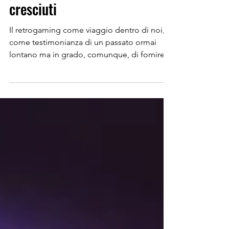
La nostalgia in pixel: tornare
ai giochi che ci hanno
cresciuti
Il retrogaming come viaggio dentro di noi,
come testimonianza di un passato ormai
lontano ma in grado, comunque, di fornire
degli elementi di comprensione rispetto
all’attuale scenario videoludico. Esiste un
frammento della nostra memoria che
rievoca, spesso e volentieri, una particolare
sequenza dei ricordi. Sei a casa di amico o
amica, magari durante una serata tranquilla,
e qualcuno/a tira fuori una vecchia console.
Un Super Nintendo, un Game Boy, una
PlayStation 1. Nel mo