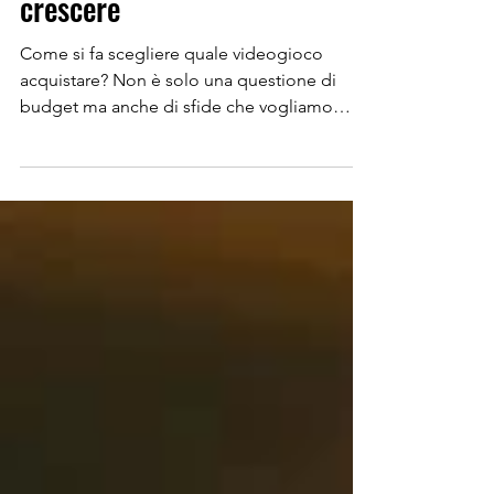
i videogiochi che ci fanno
crescere
Come si fa scegliere quale videogioco
acquistare? Non è solo una questione di
budget ma anche di sfide che vogliamo
affrontare e storie che vogliamo conoscere.
C'era una volta una convinzione, che riteneva
che i videogiochi fossero tutti uguali. Roba
per bambini, o al massimo per adolescenti
incollati al divano (addirittura qualcuno è
arrivato a definirli “bamboccioni”). Poi, nel
corso dei decenni, quella narrazione si è
sgretolata. Oggi il medium videoludico
conta produzion