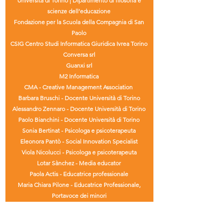
Università di Torino | Dipartimento di filosofia e
scienze dell’educazione
Fondazione per la Scuola della Compagnia di San
Paolo
CSIG Centro Studi Informatica Giuridica Ivrea Torino
Conversa srl
Guanxi srl
M2 Informatica
CMA - Creative Management Association
Barbara Bruschi - Docente Università di Torino
Alessandro Zennaro - Docente Università di Torino
Paolo Bianchini - Docente Università di Torino
Sonia Bertinat - Psicologa e psicoterapeuta
Eleonora Pantò - Social Innovation Specialist
Viola Nicolucci - Psicologa e psicoterapeuta
Lotar Sànchez - Media educator
Paola Actis - Educatrice professionale
Maria Chiara Pilone - Educatrice Professionale,
Portavoce dei minori
Marco Mazzaglia - Game evangelist
Ruggero Signoretti - Educatore e Gamer