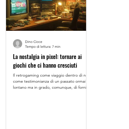
Dino Cioce
Tempo di lettura: 7 min
La nostalgia in pixel: tornare ai
giochi che ci hanno cresciuti
Il retrogaming come viaggio dentro di noi,
come testimonianza di un passato ormai
lontano ma in grado, comunque, di fornire
degli elementi di comprensione rispetto
all’attuale scenario videoludico. Esiste un
frammento della nostra memoria che
rievoca, spesso e volentieri, una particolare
sequenza dei ricordi. Sei a casa di amico o
amica, magari durante una serata tranquilla,