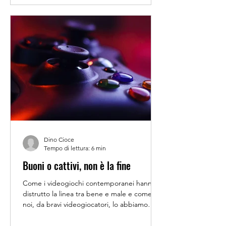
e qualcuno/a tira fuori una vecchia console.
Un Super Nintendo, un Game Boy, una
PlayStation 1. Nel mo
Dino Cioce
Tempo di lettura: 6 min
Buoni o cattivi, non è la fine
Come i videogiochi contemporanei hanno
distrutto la linea tra bene e male e come
noi, da bravi videogiocatori, lo abbiamo
accettato. C'è un momento preciso, in The
Last of Us Part II , in cui tutto quello che