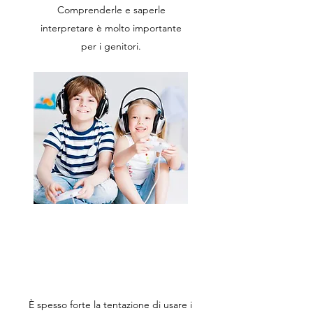
Comprenderle e saperle
interpretare è molto importante
per i genitori.
Non lasciamo
da soli
i nostri ragazzi
È spesso forte la tentazione di usare i