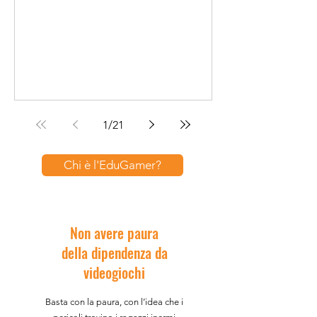
pensi di sapere sul gioco viene ribaltato.
Improvvisamente non sei più nei panni della
persona che ami - e ti ritrovi a controllare
qualcuno che pensavi di odiare. Le mani
stringono lo stesso controller, all’apparenza
i tasti sono gli stessi, ma il senso di quello
che st
1
/
21
Chi è l'EduGamer?
Non avere paura
della dipendenza da
videogiochi
Basta con la paura, con l’idea che i