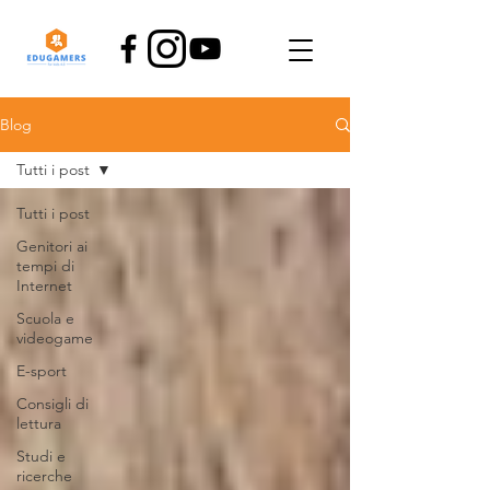
Blog
Tutti i post
Tutti i post
Genitori ai
tempi di
Internet
Scuola e
videogame
E-sport
Consigli di
lettura
Studi e
ricerche