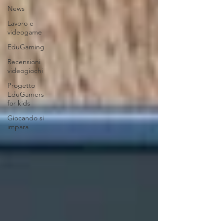
News
Lavoro e
videogame
EduGaming
Recensioni
videogiochi
Progetto
EduGamers
for kids
Giocando si
impara