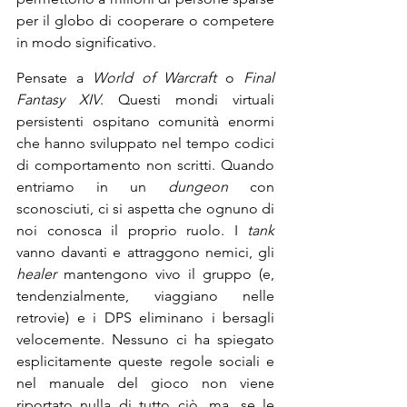
per il globo di cooperare o competere 
in modo significativo.
Pensate a 
World of Warcraft
 o 
Final 
Fantasy XIV
. Questi mondi virtuali 
persistenti ospitano comunità enormi 
che hanno sviluppato nel tempo codici 
di comportamento non scritti. Quando 
entriamo in un 
dungeon
 con 
sconosciuti, ci si aspetta che ognuno di 
noi conosca il proprio ruolo. I 
tank
vanno davanti e attraggono nemici, gli 
healer
 mantengono vivo il gruppo (e, 
tendenzialmente, viaggiano nelle 
retrovie) e i DPS eliminano i bersagli 
velocemente. Nessuno ci ha spiegato 
esplicitamente queste regole sociali e 
nel manuale del gioco non viene 
riportato nulla di tutto ciò, ma, se le 