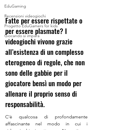
EduGaming
Recensioni videogiochi
Fatte per essere rispettate o 
Progetto EduGamers for kids
per essere plasmate? I 
Giocando si impara
videogiochi vivono grazie 
all’esistenza di un complesso 
eterogeneo di regole, che non 
sono delle gabbie per il 
giocatore bensì un modo per 
allenare il proprio senso di 
responsabilità.
C'è qualcosa di profondamente 
affascinante nel modo in cui i 