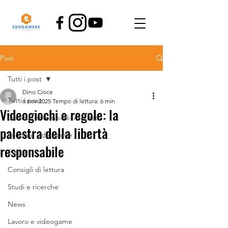
Post
Tutti i post
Dino Cioce
Tutti i post
6 nov 2025
Tempo di lettura: 6 min
Videogiochi e regole: la
Genitori ai tempi di Internet
palestra della libertà
Scuola e videogame
responsabile
E-sport
Consigli di lettura
Studi e ricerche
News
Lavoro e videogame