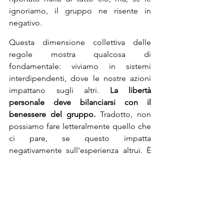
ignoriamo, il gruppo ne risente in 
negativo.
Questa dimensione collettiva delle 
regole
mostra qualcosa di 
fondamentale: viviamo in sistemi 
interdipendenti, dove le nostre azioni 
impattano sugli altri. 
La libertà 
personale deve bilanciarsi con il 
benessere del gruppo. 
Tradotto, non 
possiamo fare letteralmente quello che 
ci pare, se questo impatta 
negativamente sull'esperienza altrui. È 
democrazia in miniatura.
Among Us
 ha portato questo concetto 
in territori interessanti. Il gioco è 
tecnicamente semplice: completa task 
o scopriamo gli impostori. Ma la vera 