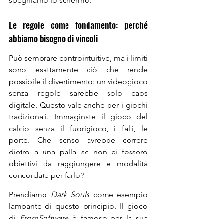
spegniamo lo schermo.
Le regole come fondamento: perché 
abbiamo bisogno di vincoli
Può sembrare controintuitivo, ma i limiti 
sono esattamente ciò che rende 
possibile il divertimento: un videogioco 
senza regole sarebbe solo caos 
digitale. Questo vale anche per i giochi 
tradizionali. Immaginate il gioco del 
calcio senza il fuorigioco, i falli, le 
porte. Che senso avrebbe correre 
dietro a una palla se non ci fossero 
obiettivi da raggiungere e modalità 
concordate per farlo?
Prendiamo 
Dark Souls
 come esempio 
lampante di questo principio. Il gioco 
di 
FromSoftware
 è famoso per la sua 