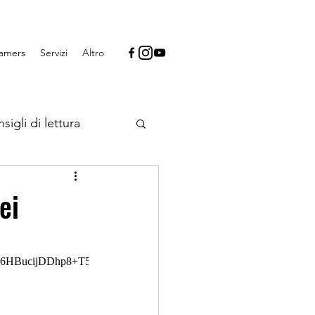
Gamers
Servizi
Altro
sigli di lettura
 videogiochi
ei