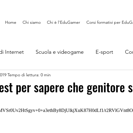
Home
Chi siamo
Chi è l'EduGamer
Corsi formativi per Edu
di Internet
Scuola e videogame
E-sport
Con
2019
Tempo di lettura: 0 min
Lavoro e videogame
EduGaming
Recensioni
est per sapere che genitore s
s
Giocando si impara