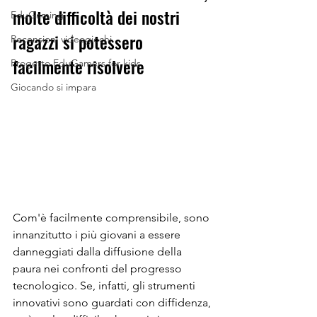
molte difficoltà dei nostri 
EduGaming
ragazzi si potessero 
Recensioni videogiochi
facilmente risolvere
Progetto EduGamers for kids
Giocando si impara
Com'è facilmente comprensibile, sono 
innanzitutto i più giovani a essere 
danneggiati dalla diffusione della 
paura nei confronti del progresso 
tecnologico. Se, infatti, gli strumenti 
innovativi sono guardati con diffidenza, 