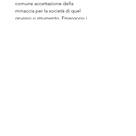
comune accettazione della 
minaccia per la società di quel 
gruppo o strumento. Emergono i 
“difensori morali” della società 
per tutelare tutti
Disproporzionalità: le azioni 
messe in campo per contrastare il 
pericolo non sono proporzionate 
all’entità della presunta minaccia
Volatilità: le paure scompaiono 
velocemente dall’opinione 
pubblica per essere sostituite da 
altre 