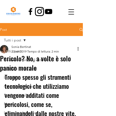
Post
Tutti i post
Sonia Bertinat
Tutti i post
23 set 2019
Tempo di lettura: 2 min
Pericolo? No, a volte è solo
Genitori ai tempi di Internet
panico morale
Scuola e videogame
Troppo spesso gli strumenti 
E-sport
tecnologici che utilizziamo 
Consigli di lettura
vengono additati come 
Studi e ricerche
pericolosi, come se, 
News
eliminandoli dalle nostre vite, 
Lavoro e videogame