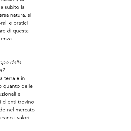
a subito la 
rsa natura, si 
ali e pratici 
are di questa 
tenza 
uppo della 
a?
 terra e in 
to quanto delle 
uzionali e 
-clienti trovino 
ndo nel mercato 
cano i valori 