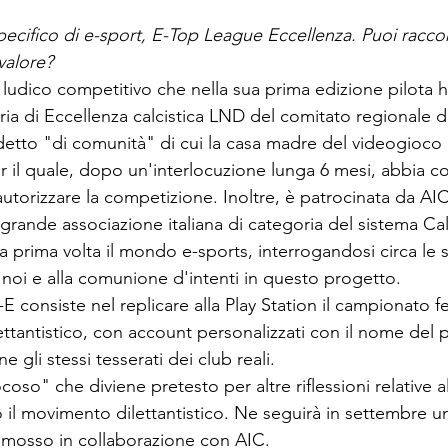
ecifico di e-sport, E-Top League Eccellenza. Puoi raccont
 valore?
ludico competitivo che nella sua prima edizione pilota
ria di Eccellenza calcistica LND del comitato regionale de
detto "di comunità" di cui la casa madre del videogioco
 il quale, dopo un'interlocuzione lunga 6 mesi, abbia c
autorizzare la competizione. Inoltre, è patrocinata da AIC
ù grande associazione italiana di categoria del sistema Ca
a prima volta il mondo e-sports, interrogandosi circa le 
 noi e alla comunione d'intenti in questo progetto.
consiste nel replicare alla Play Station il campionato fed
ettantistico, con account personalizzati con il nome del 
 gli stessi tesserati dei club reali.
so" che diviene pretesto per altre riflessioni relative all
o il movimento dilettantistico. Ne seguirà in settembre 
omosso in collaborazione con AIC.