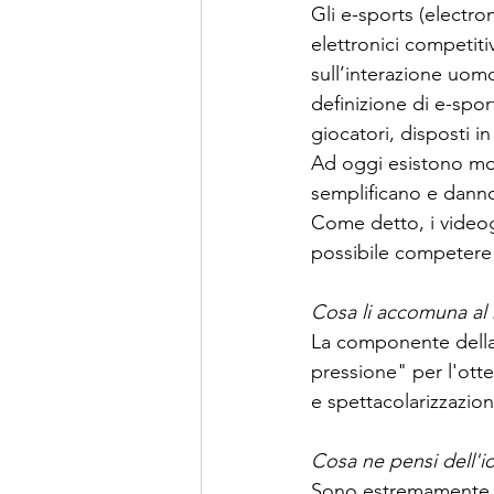
Gli e-sports (electro
elettronici competiti
sull’interazione uom
definizione di e-spor
giocatori, disposti i
Ad oggi esistono mol
semplificano e dann
Come detto, i video
possibile competere 
Cosa li accomuna al 
La componente della 
pressione" per l'otte
e spettacolarizzazio
Cosa ne pensi dell'id
Sono estremamente fav