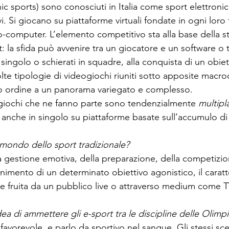
nic sports) sono conosciuti in Italia come sport elettronic
vi. Si giocano su piattaforme virtuali fondate in ogni loro 
o-computer. L’elemento competitivo sta alla base della s
t: la sfida può avvenire tra un giocatore e un software o t
n singolo o schierati in squadre, alla conquista di un obi
te tipologie di videogiochi riuniti sotto apposite macro
o ordine a un panorama variegato e complesso. 
giochi che ne fanno parte sono tendenzialmente 
multipl
anche in singolo su piattaforme basate sull’accumulo di 
mondo dello sport tradizionale?
gestione emotiva, della preparazione, della competizio
nimento di un determinato obiettivo agonistico, il caratte
ne fruita da un pubblico live o attraverso medium come T
ea di ammettere gli e-sport tra le discipline delle Olimpi
orevole, e parlo da sportivo nel sangue. Gli stessi scet