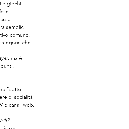
i o giochi 
fase 
tessa 
ra semplici 
ettivo comune. 
categorie che 
ayer
, ma è 
punti.
ne "sotto 
re di socialità 
V e canali web.
adi?
ticismi, di 