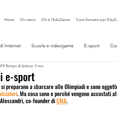
Home
Chi siamo
Chi è l'EduGamer
Corsi formativi per Edu
di Internet
Scuola e videogame
E-sport
Con
019
Tempo di lettura: 3 min
Lavoro e videogame
EduGaming
Recensioni
i e-sport
i si preparano a sbarcare alle Olimpiadi e sono oggett
s
Giocando si impara
lciatori
. Ma cosa sono e perché vengono accostati al
Alessandri, co-founder di 
CMA
. 