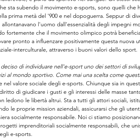
che sta subendo il movimento e-sports, sono quelli che h
ella prima metà del '900 e nel dopoguerra. Seppur di dive
he allontanavano l'uomo dall'essenzialità degli impegni mor
redo fortemente che il movimento olimpico potrà benefici
trovare pronto a influenzare positivamente questa nuova u
ziale-interculturale, attraverso i buoni valori dello sport.
 deciso di individuare nell'e-sport uno dei settori di svil
rvizi al mondo sportivo. Come mai una scelta come quest
nel valore sociale degli e-sports. Chiunque sia in questa
diritto di giudicare i gusti e gli interessi delle masse tan
ledono le libertà altrui. Sta a tutti gli attori sociali, istit
do le proprie mission aziendali, assicurarsi che gli utenti
iera socialmente responsabile. Noi ci stiamo posiziona
getti imprenditoriali socialmente responsabili, che unis
egli e-sports.