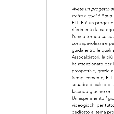
Avete un progetto sp
tratta e qual è il suo
ETL-E è un progetto 
riferimento la catego
l'unico torneo cosid
consapevolezza e per
guida entro le quali 
Assocalciatori, la pi
ha attenzionato per l
prospettive, grazie a
Semplicemente, ETL-E 
squadre di calcio dil
facendo giocare online
Un esperimento "gioco
videogiochi per tutt
dedicato al tema pr