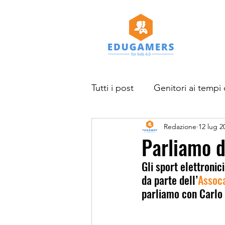
Tutti i post
Genitori ai tempi 
Redazione
12 lug 2
Studi e ricerche
News
Parliamo d
Gli sport elettronic
Progetto EduGamers for kid
da parte dell’
Assoca
parliamo con Carlo 