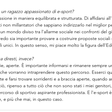
a un ragazzo appassionato di e-sport?
ssione in maniera equilibrata e strutturata. Di affidarsi all'
i non millantatori che sappiano indirizzarlo nel miglior p
n un mondo diviso tra l’allarme sociale nei confronti del g
credo sia importante provare a costruire proposte sociali
i unici. In questo senso, mi piace molto la figura dell'
a diresti, invece?
, aperte. È importante informarsi e rimanere sempre u
gli che vorranno intraprendere questo percorso. Esserci q
tte e farsi trovare sorridenti e a braccia aperte, quando ar
iò, ripenso a tutto ciò che non sono stati i miei genitor
ercorso di sportivo aspirante professionista. E l'e-sport 
e, e più che mai, in questo caso.