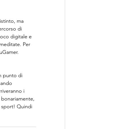
istinto, ma 
ercorso di 
ioco digitale e 
 meditate. Per 
EduGamer.
n punto di 
uando 
riveranno i 
i, bonariamente, 
è sport! Quindi 