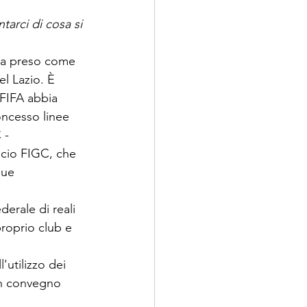
arci di cosa si 
 ha preso come 
l Lazio. È 
 FIFA abbia 
oncesso linee 
 - 
lcio FIGC, che 
sue 
erale di reali 
proprio club e 
'utilizzo dei 
un convegno 