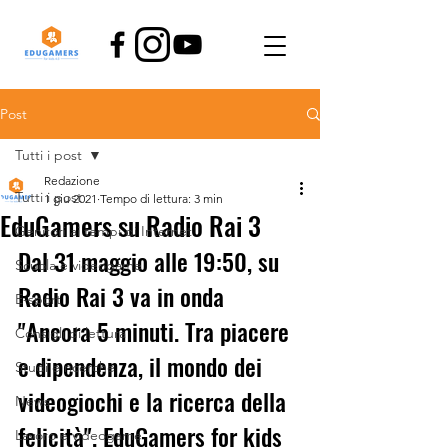
Post
Tutti i post
Redazione
Tutti i post
1 giu 2021
Tempo di lettura: 3 min
EduGamers su Radio Rai 3
Genitori ai tempi di Internet
Dal 31 maggio alle 19:50, su 
Scuola e videogame
Radio Rai 3 va in onda 
E-sport
"Ancora 5 minuti. Tra piacere 
Consigli di lettura
e dipendenza, il mondo dei 
Studi e ricerche
videogiochi e la ricerca della 
News
felicità". EduGamers for kids 
Lavoro e videogame