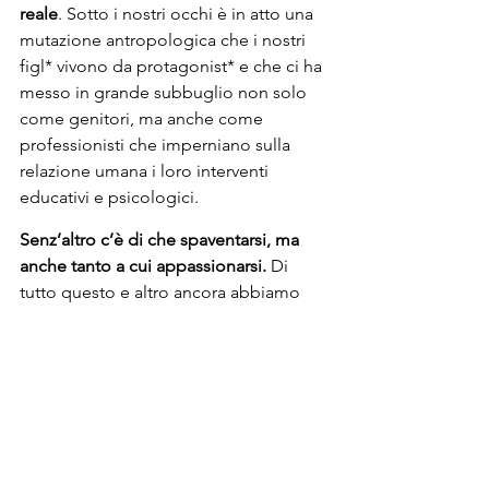
reale
. Sotto i nostri occhi è in atto una 
mutazione antropologica che i nostri 
figl* vivono da protagonist* e che ci ha 
messo in grande subbuglio non solo 
come genitori, ma anche come 
professionisti che imperniano sulla 
relazione umana i loro interventi 
educativi e psicologici.
Senz’altro c’è di che spaventarsi, ma 
anche tanto a cui appassionarsi.
 Di 
tutto questo e altro ancora abbiamo 
parlato con il Davide Tosco dell'inizio 
di questo post, che un paio di mesi fa 
ci ha scovati sul web, non ricordiamo 
più se attraverso qualcuno che ci 
conosceva già.
Non ci abbiamo messo molto a farci 