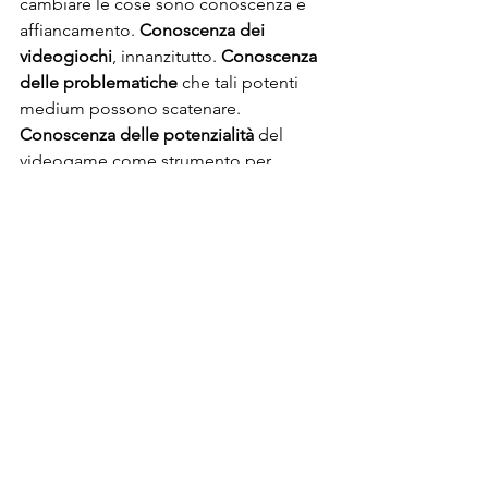
cambiare le cose sono conoscenza e 
affiancamento. 
Conoscenza dei 
videogiochi
, innanzitutto. 
Conoscenza 
delle problematiche
 che tali potenti 
medium possono scatenare. 
Conoscenza delle potenzialità 
del 
videogame come strumento per 
allenare le proprie abilità digitali e 
trasversali. E poi 
affiancamento della 
famiglia
 alle prese con la gestione di 
una passione al primo impatto 
incomprensibile. E infine, 
affiancamento dei ragazzi
 per 
promuovere un approccio 
responsabile ai videogame che tenga 
conto della regolazione dello screen 
time, della gestione delle emozioni, 
dall'attenzione all'equilibrio psicofisico.