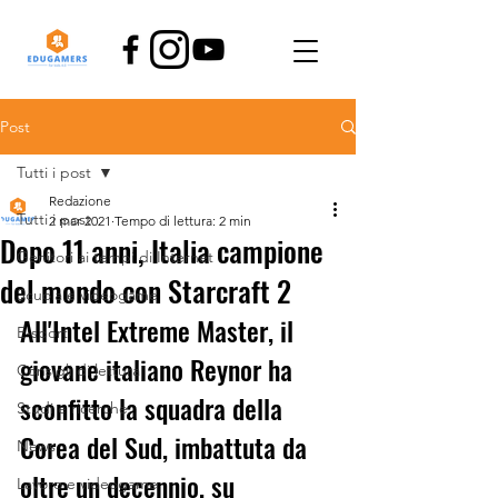
Post
Tutti i post
Redazione
Tutti i post
2 mar 2021
Tempo di lettura: 2 min
Dopo 11 anni, Italia campione
Genitori ai tempi di Internet
del mondo con Starcraft 2
Scuola e videogame
All'Intel Extreme Master, il 
E-sport
giovane italiano Reynor ha 
Consigli di lettura
sconfitto la squadra della 
Studi e ricerche
Corea del Sud, imbattuta da 
News
oltre un decennio, su 
Lavoro e videogame