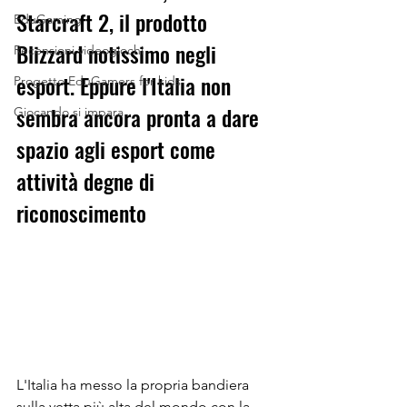
Starcraft 2, il prodotto 
EduGaming
Blizzard
notissimo negli 
Recensioni videogiochi
esport. Eppure l'Italia non 
Progetto EduGamers for kids
sembra ancora pronta a dare 
Giocando si impara
spazio agli esport come 
attività degne di 
riconoscimento
L'Italia ha messo la propria bandiera 
sulla vetta più alta del mondo con la 