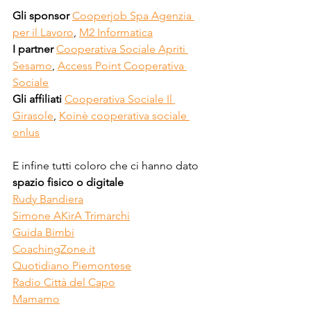
Gli sponsor 
Cooperjob Spa Agenzia 
per il Lavoro
, 
M2 Informatica
I partner 
Cooperativa Sociale Apriti 
Sesamo
, 
Access Point Cooperativa 
Sociale
Gli affiliati 
Cooperativa Sociale Il 
Girasole
, 
Koinè cooperativa sociale 
onlus
E infine tutti coloro che ci hanno dato 
spazio fisico o digitale
Rudy Bandiera
Simone AKirA Trimarchi
Guida Bimbi
CoachingZone.it
Quotidiano Piemontese
Radio Città del Capo
Mamamo