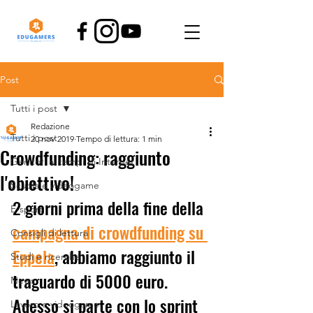
Post
Tutti i post
Redazione
Tutti i post
20 nov 2019
Tempo di lettura: 1 min
Crowdfunding: raggiunto
Genitori ai tempi di Internet
l'obiettivo!
Scuola e videogame
2 giorni prima della fine della 
E-sport
campagna di crowdfunding su 
Consigli di lettura
Eppela
, abbiamo raggiunto il 
Studi e ricerche
traguardo di 5000 euro. 
News
Adesso si parte con lo sprint 
Lavoro e videogame