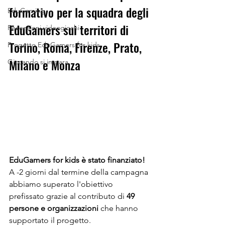
formativo per la squadra degli 
EduGaming
EduGamers sui territori di 
Recensioni videogiochi
Torino, Roma, Firenze, Prato, 
Progetto EduGamers for kids
Milano e Monza
Giocando si impara
EduGamers for kids è stato finanziato! 
A -2 giorni dal termine della campagna 
abbiamo superato l'obiettivo 
prefissato grazie al contributo di 
49 
persone e organizzazioni
 che hanno 
supportato il progetto.