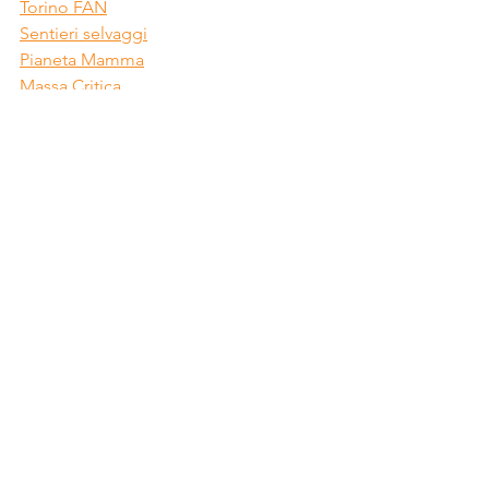
Torino FAN
Sentieri selvaggi
Pianeta Mamma
Massa Critica
Mestieri Lombardia
CoachingZone
SmartBreak
Esportsmag
Dol’s Magazine
Raspberry Pi Foundation
ECC
Scuola di Impresa Sociale
Portale Solidale
Mondo Notizie
Continuate a seguire il nostro blog e le 
nostre pagine social - Facebook e 
Instagram: tra poco arriva il bello!
News