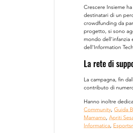
Crescere Insieme ha p
destinatari di un pe
crowdfunding da part
progetto, si sono ag
mondo dell'infanzia 
dell'Information Tec
La rete di supp
La campagna, fin dall'
contributo di numeros
Hanno inoltre dedica
Community
, 
Guida B
Mamamo
, 
Apriti Se
Informatica
, 
Esport