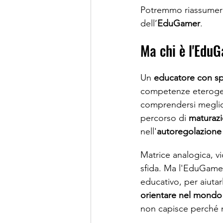
Potremmo riassumere 
dell’
EduGamer
. 
Ma chi è l'Edu
Un 
educatore con sp
competenze eterogene
comprendersi megli
percorso di 
maturazi
nell'
autoregolazione
Matrice analogica, v
sfida. Ma l'EduGamer
educativo, per aiutar
orientare nel mondo
non capisce perché n