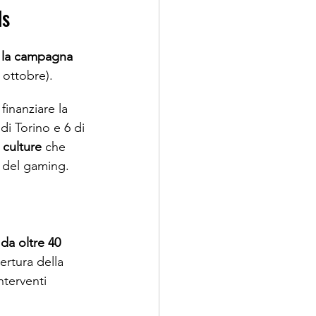
s 
e la campagna 
1 ottobre). 
finanziare la 
i Torino e 6 di 
 culture
 che 
 del gaming.
da oltre 40 
ertura della 
nterventi 