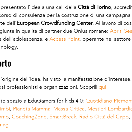
resentato l'idea a una call della 
Città di Torino
, accredi
rcorso di consulenza per la costruzione di una campagna 
e dell'
European Crowdfunding Center
. Al lavoro di co
giunte in qualità di partner due Onlus romane: 
Apriti S
e dell'adolescenza, e 
Access Point
, operante nel settore
hnology.
orto
origine dell'idea, ha visto la manifestazione d'interesse, 
i professionisti e organizzazioni. Scoprili 
qui
to spazio a EduGamers for kids 4.0: 
Quotidiano Piemon
imbi
, 
Pianeta Mamma
, 
Massa Critica
, 
Mestieri Lombardi
samo
, 
CoachingZone
, 
SmartBreak
, 
Radio Città del Capo
, 
smag