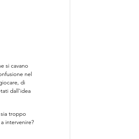
he si cavano 
onfusione nel 
iocare, di 
ati dall'idea 
sia troppo 
a intervenire? 