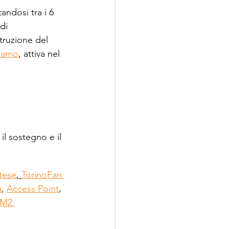
tandosi tra i 6 
di 
struzione del 
esamo
, attiva nel 
 
il sostegno e il 
tese
, 
TorinoFan 
a
, 
Access Point
, 
M2 