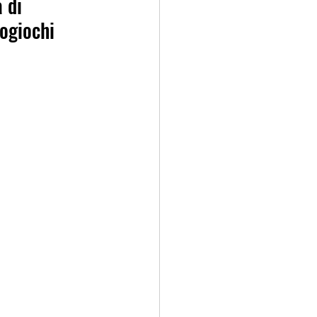
 di 
eogiochi