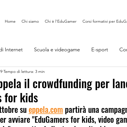
Home
Chi siamo
Chi è l'EduGamer
Corsi formativi per Edu
di Internet
Scuola e videogame
E-sport
Con
19
Tempo di lettura: 3 min
Lavoro e videogame
EduGaming
Recensioni
Eppela il crowdfunding per lan
 for kids
s
Giocando si impara
ttobre su 
eppela.com
 partirà una campagn
er avviare "EduGamers for kids, video ga