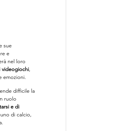
le sue 
re e 
erà nel loro 
i videogiochi
, 
ie emozioni.
de difficile la 
n ruolo 
arsi e di 
iuno di calcio, 
. 