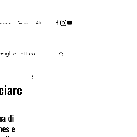
Gamers
Servizi
Altro
sigli di lettura
 videogiochi
ciare
a di 
mes e 