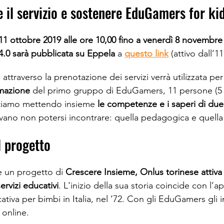
il servizio e sostenere EduGamers for kid
 11 ottobre 2019 alle ore 10,00 fino a venerdì 8 novembr
.0 sarà pubblicata su Eppela
 a 
questo link
 (attivo dall’1
 attraverso la prenotazione dei servizi verrà utilizzata per 
mazione
 del primo gruppo di EduGamers, 11 persone (5 d
stiamo mettendo insieme 
le competenze e i saperi di due
ano non potersi incontrare: quella pedagogica e quella
l progetto
 un progetto di 
Crescere Insieme, Onlus torinese attiva 
ervizi educativi
. L'inizio della sua storia coincide con l’ap
iva per bimbi in Italia, nel ’72. Con gli EduGamers gli i
online.