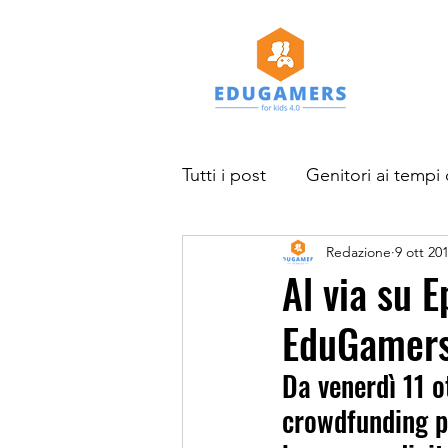
Tutti i post
Genitori ai tempi 
Redazione
9 ott 20
Studi e ricerche
News
Al via su 
EduGamers
Progetto EduGamers for kid
Da venerdì 11 o
crowdfunding p