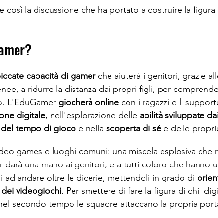
così la discussione che ha portato a costruire la figura 
Gamer? 
iccate capacità di gamer
 che aiuterà i genitori, grazie al
e, a ridurre la distanza dai propri figli, per comprende
o. L'EduGamer 
giocherà online
 con i ragazzi e li support
one digitale
, nell'esplorazione delle 
abilità sviluppate da
 del tempo di gioco
 e nella 
scoperta di sé
 e delle propr
ideo games e luoghi comuni: una miscela esplosiva che ren
 darà una mano ai genitori, e a tutti coloro che hanno u
li ad andare oltre le dicerie, mettendoli in grado di 
orient
 dei videogiochi
. Per smettere di fare la figura di chi, dig
el secondo tempo le squadre attaccano la propria porta