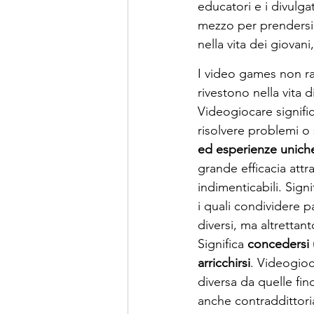
educatori e i divulg
mezzo per prendersi
nella vita dei giovan
I video games non ra
rivestono nella vita 
Videogiocare significa
risolvere problemi o 
ed esperienze unich
grande efficacia att
indimenticabili. Signi
i quali condividere p
diversi, ma altrettanto
Significa 
concedersi u
arricchirsi
. Videogioc
diversa da quelle fin
anche contraddittor