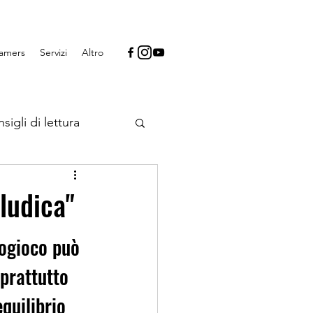
Gamers
Servizi
Altro
sigli di lettura
 videogiochi
ludica"
eogioco può 
prattutto 
quilibrio 