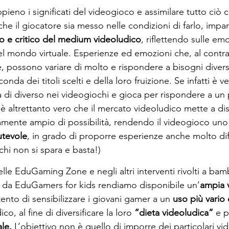
pieno i significati del videogioco e assimilare tutto ciò 
 che il giocatore sia messo nelle condizioni di farlo, impa
o e critico del medium videoludico
, riflettendo sulle emo
el mondo virtuale. Esperienze ed emozioni che, al contrar
ossono variare di molto e rispondere a bisogni diversi
onda dei titoli scelti e della loro fruizione. Se infatti è
a di diverso nei videogiochi e gioca per rispondere a un 
è altrettanto vero che il mercato videoludico mette a di
mente ampio di possibilità, rendendo il videogioco uno
utevole
, in grado di proporre esperienze anche molto diff
chi non si spara e basta!)
le EduGaming Zone e negli altri interventi rivolti a bamb
ti da EduGamers for kids rendiamo disponibile un’
ampia v
ntento di sensibilizzare i giovani gamer a un 
uso più vario 
, al fine di diversificare la loro 
“dieta videoludica” 
e p
le. 
L’obiettivo non è quello di imporre dei particolari vi