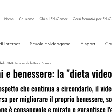
Home
Chi siamo
Chi è l'EduGamer
Corsi formativi per Edu
di Internet
Scuola e videogame
E-sport
Con
 feb 2024
Tempo di lettura: 5 min
Lavoro e videogame
EduGaming
Recensioni
i e benessere: la "dieta video
s
Giocando si impara
ospetto che continua a circondarlo, il vid
rsa per migliorare il proprio benessere, so
one è consapevole e mirata e garantisce l'e