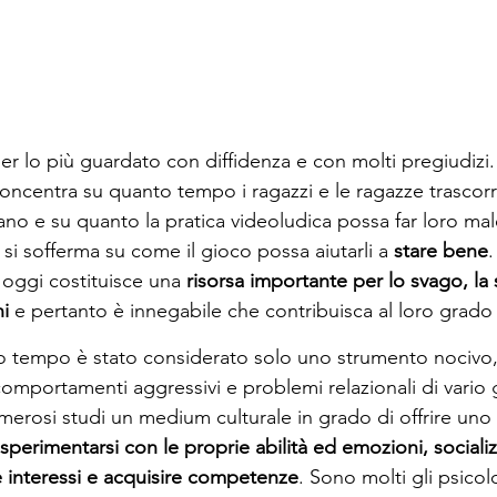
er lo più guardato con diffidenza e con molti pregiudizi
concentra su quanto tempo i ragazzi e le ragazze trascor
ano e su quanto la pratica videoludica possa far loro mal
 si sofferma su come il gioco possa aiutarli a
 stare bene
.
oggi costituisce una 
risorsa importante per lo svago, la s
ni
 e pertanto è innegabile che contribuisca al loro grado
o tempo è stato considerato solo uno strumento nocivo,
comportamenti aggressivi e problemi relazionali di vario 
merosi studi un medium culturale in grado di offrire uno 
sperimentarsi con le proprie abilità ed emozioni, socializ
 interessi e acquisire competenze
. Sono molti gli psicolo