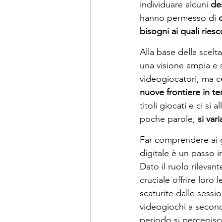
individuare alcuni 
des
hanno permesso di 
bisogni ai quali ries
Alla base della scelt
una visione ampia e 
videogiocatori, ma c
nuove frontiere in te
titoli giocati e ci si
poche parole, 
si var
Far comprendere ai g
digitale è un passo 
Dato il ruolo rilevant
cruciale offrire loro
scaturite dalle sessio
videogiochi a second
periodo si percepisc