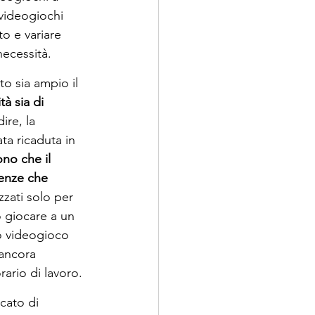
 videogiochi 
o e variare 
necessità.
o sia ampio il 
tà sia di 
ire, la 
a ricaduta in 
no che il 
genze che 
zzati solo per 
 giocare a un 
ro videogioco 
 ancora 
ario di lavoro.
rcato di 