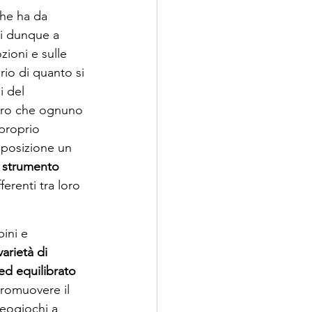
che ha da 
ri dunque a 
zioni e sulle 
io di quanto si 
 del 
 vero che ognuno 
proprio 
sposizione un 
 
strumento 
erenti tra loro 
ini e 
arietà di 
ed equilibrato 
romuovere il 
deogiochi a 