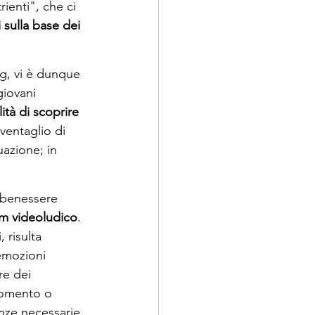
ienti", che ci 
 sulla base dei 
ng, vi è dunque 
giovani 
ità di scoprire 
 ventaglio di 
uazione; in 
 benessere 
um videoludico
. 
 risulta 
 emozioni 
re dei 
momento o 
nze necessarie 