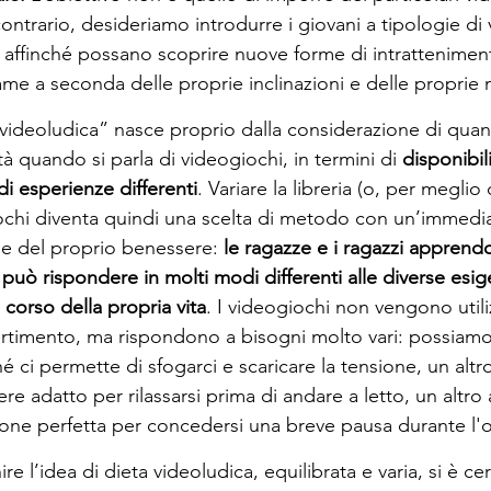
 contrario, desideriamo introdurre i giovani a tipologie di
ffinché possano scoprire nuove forme di intratteniment
game a seconda delle proprie inclinazioni e delle proprie 
 videoludica” nasce proprio dalla considerazione di quant
tà quando si parla di videogiochi, in termini di 
disponibili
 di esperienze differenti
. Variare la libreria (o, per meglio d
ochi diventa quindi una scelta di metodo con un’immediat
e del proprio benessere:
 le ragazze e i ragazzi apprendo
uò rispondere in molti modi differenti alle diverse esi
corso della propria vita
. I videogiochi non vengono utili
rtimento, ma rispondono a bisogni molto vari: possiamo
hé ci permette di sfogarci e scaricare la tensione, un alt
e adatto per rilassarsi prima di andare a letto, un altro
ione perfetta per concedersi una breve pausa durante l'or
ire l’idea di dieta videoludica, equilibrata e varia, si è ce