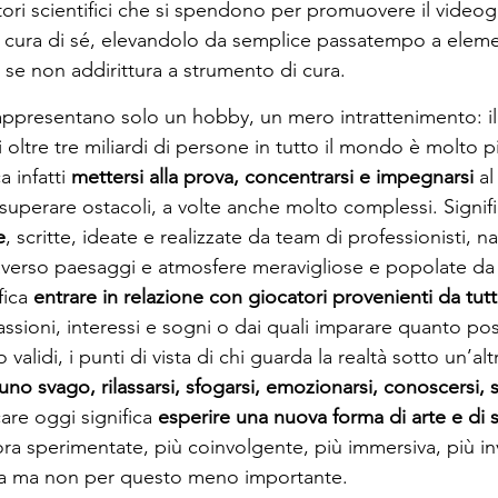
atori scientifici che si spendono per promuovere il vide
 cura di sé, elevandolo da semplice passatempo a eleme
i, se non addirittura a strumento di cura.
ppresentano solo un hobby, un mero intrattenimento: il
di oltre tre miliardi di persone in tutto il mondo è molto p
 infatti 
mettersi alla prova, concentrarsi e impegnarsi
 al
superare ostacoli, a volte anche molto complessi. Signifi
e
, scritte, ideate e realizzate da team di professionisti, n
raverso paesaggi e atmosfere meravigliose e popolate da
fica 
entrare in relazione con giocatori provenienti da tut
assioni, interessi e sogni o dai quali imparare quanto po
 validi, i punti di vista di chi guarda la realtà sotto un’alt
no svago, rilassarsi, sfogarsi, emozionarsi, conoscersi, 
are oggi significa 
esperire una nuova forma di arte e di s
ora sperimentate, più coinvolgente, più immersiva, più in
ia ma non per questo meno importante.