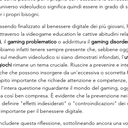
universo videoludico significa quindi essere in grado di s
r i propri bisogni.
sendo finalizzato al benessere digitale dei più giovani, 
traverso la videogame education le cattive abitudini relat
i
, il
 gaming problematico
 o addirittura il 
gaming disorder
biamo infatti tenere sempre presente che, sebbene oggi
i sul medium videoludico si siano dimostrati infondati, l'
u
iochi
 rimane un tema cruciale. Riuscire a prevenire e inte
he che possono insorgere da un'eccessiva o scorretta f
ito importante che richiede attenzione e competenze,
l'intera questione riguardante il mondo del gaming, oggi
a così ben compresa. È evidente che la prevenzione nei 
efinire "effetti indesiderati" o "controindicazioni" dei 
importante per il benessere digitale.
cludere questa riflessione, sottolineando ancora una volt