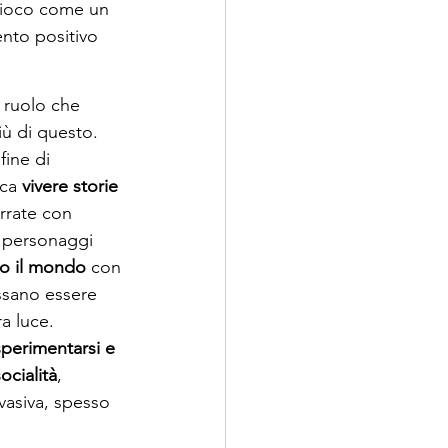
ogioco come un 
nto positivo 
 ruolo che 
iù di questo. 
 fine di 
ca 
vivere storie 
arrate con 
 personaggi 
to il mondo
 con 
ssano essere 
ra luce. 
sperimentarsi e 
ocialità
, 
vasiva, spesso 