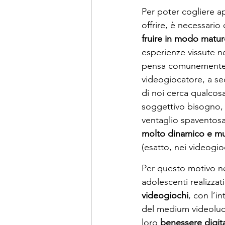
Per poter cogliere ap
offrire, è necessario
fruire in modo matur
esperienze vissute n
pensa comunemente, p
videogiocatore, a sec
di noi cerca qualcos
soggettivo bisogno, 
ventaglio spaventosa
molto dinamico e m
(esatto, nei videogio
Per questo motivo nel
adolescenti realizza
videogiochi
, con l’i
del medium videoludico
loro 
benessere digita