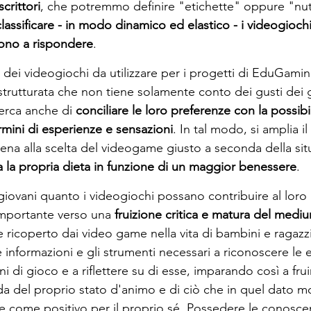
crittori
, che potremmo definire "etichette" oppure "nutr
classificare - in modo dinamico ed elastico - i videogiochi
cono a rispondere
.
a dei videogiochi da utilizzare per i progetti di EduGami
strutturata che non tiene solamente conto dei gusti dei 
erca anche di 
conciliare le loro preferenze con la possibil
rmini di esperienze e sensazioni
. In tal modo, si amplia il
 allena alla scelta del videogame giusto a seconda della sit
ia la propria dieta in funzione di un maggior benessere
.
iovani quanto i videogiochi possano contribuire al loro
importante verso una 
fruizione critica e matura del medi
e ricoperto dai video game nella vita di bambini e ragazzi,
 le informazioni e gli strumenti necessari a riconoscere le
ni di gioco e a riflettere su di esse, imparando così a frui
a del proprio stato d'animo e di ciò che in quel dato 
e come positivo per il proprio sé. Possedere le conosce