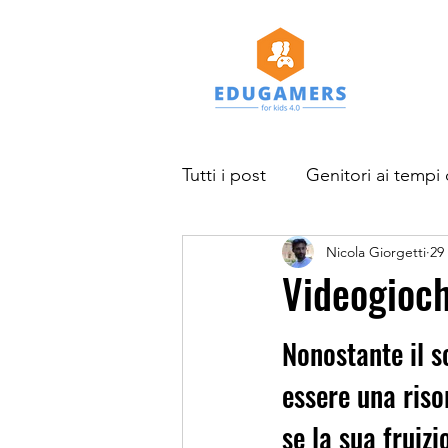
Tutti i post
Genitori ai tempi 
Nicola Giorgetti
29
Studi e ricerche
News
Videogioch
Progetto EduGamers for kid
Nonostante il s
essere una riso
se la sua fruizi