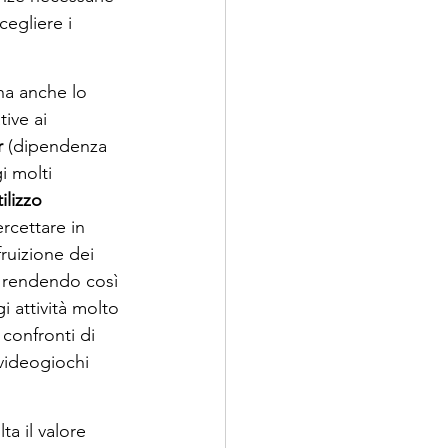
cegliere i 
ha anche lo 
ive ai 
 
(dipendenza 
 molti 
tilizzo 
rcettare in 
ruizione dei 
 rendendo così 
 attività molto 
confronti di 
videogiochi 
a il valore 