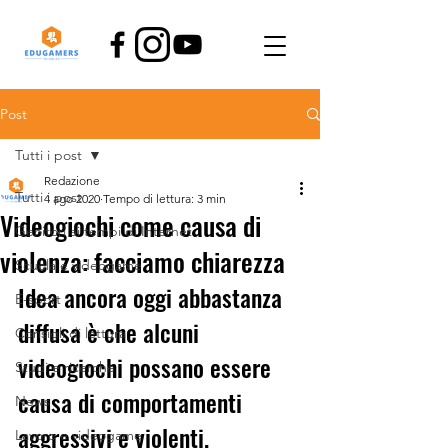
Post
Tutti i post
Redazione
Tutti i post
4 ago 2020
Tempo di lettura: 3 min
Videogiochi come causa di
Genitori ai tempi di Internet
violenza: facciamo chiarezza
Scuola e videogame
Idea ancora oggi abbastanza 
E-sport
diffusa è che alcuni 
Consigli di lettura
videogiochi possano essere 
Studi e ricerche
causa di comportamenti 
News
aggressivi e violenti. 
Lavoro e videogame