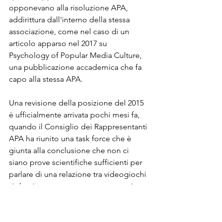
opponevano alla risoluzione APA, 
addirittura dall'interno della stessa 
associazione, come nel caso di un 
articolo apparso nel 
2017 su 
Psychology of Popular Media Culture, 
una pubblicazione accademica che fa 
capo alla stessa APA. 
Una revisione della posizione del 2015 
è ufficialmente arrivata pochi mesi fa, 
quando il Consiglio dei Rappresentanti 
APA ha riunito una task force che è 
giunta alla conclusione che non ci 
siano prove scientifiche sufficienti per 
parlare di una relazione tra videogiochi 
violenti e comportamento aggressivo. 
"La violenza è un problema sociale 
complesso che probabilmente deriva 
da molti fattori che meritano 