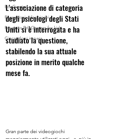
L’associazione di categoria 
EduGaming
degli psicologi degli Stati 
Recensioni videogiochi
Uniti si è interrogata e ha 
Progetto EduGamers for kids
studiato la questione, 
Giocando si impara
stabilendo la sua attuale 
posizione in merito qualche 
mese fa.
Gran parte dei videogiochi 
maggiormente utilizzati oggi - e, più in 