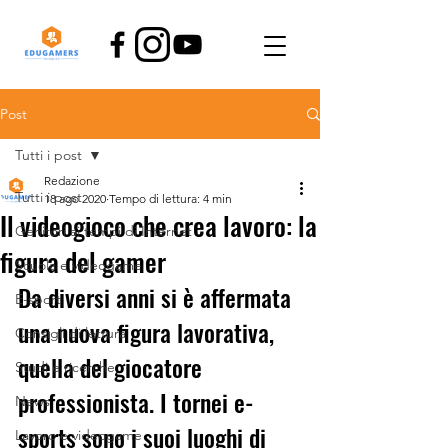
Post
Tutti i post
Redazione
Tutti i post
18 ago 2020
Tempo di lettura: 4 min
Il videogioco che crea lavoro: la
Genitori ai tempi di Internet
figura del gamer
Scuola e videogame
Da diversi anni si è affermata 
E-sport
una nuova figura lavorativa, 
Consigli di lettura
quella del giocatore 
Studi e ricerche
professionista. I tornei e-
News
sports sono i suoi luoghi di 
Lavoro e videogame