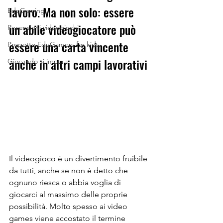
lavoro. Ma non solo: essere 
EduGaming
un abile videogiocatore può 
Recensioni videogiochi
essere una carta vincente 
Progetto EduGamers for kids
anche in altri campi lavorativi 
Giocando si impara
Il videogioco è un divertimento fruibile 
da tutti, anche se non è detto che 
ognuno riesca o abbia voglia di 
giocarci al massimo delle proprie 
possibilità. Molto spesso ai video 
games viene accostato il termine 