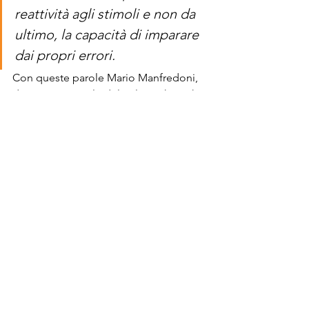
reattività agli stimoli e non da 
ultimo, la capacità di imparare 
dai propri errori.
Con queste parole Mario Manfredoni, 
direttore generale del colosso hi-tech 
Juniper Networks, definisce la marcia 
in più dei videogiocatori. E ancora: 
“
Un appassionato di 
videogiochi è una persona che 
ama le situazioni ad alto 
stress
,
 estremamente 
dinamiche e soprattutto 
che vive l’azione in prima 
persona
.
 Si potrebbe pensare 
che sia solo l’istinto a guidare 