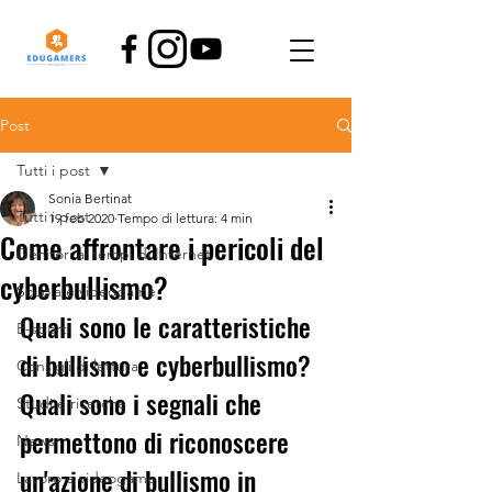
Post
Tutti i post
Sonia Bertinat
Tutti i post
19 feb 2020
Tempo di lettura: 4 min
Come affrontare i pericoli del
Genitori ai tempi di Internet
cyberbullismo?
Scuola e videogame
Quali sono le caratteristiche 
E-sport
di bullismo e cyberbullismo? 
Consigli di lettura
Quali sono i segnali che 
Studi e ricerche
permettono di riconoscere 
News
un'azione di bullismo in 
Lavoro e videogame