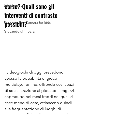
corso? Quali sono gli 
EduGaming
interventi di contrasto 
Recensioni videogiochi
possibili?
Progetto EduGamers for kids
Giocando si impara
I videogiochi di oggi prevedono 
spesso la possibilità di gioco 
multiplayer online, offrendo così spazi 
di socializzazione ai giocatori. I ragazzi, 
soprattutto nei mesi freddi nei quali si 
esce meno di casa, affiancano quindi 
alla frequentazione di luoghi di 