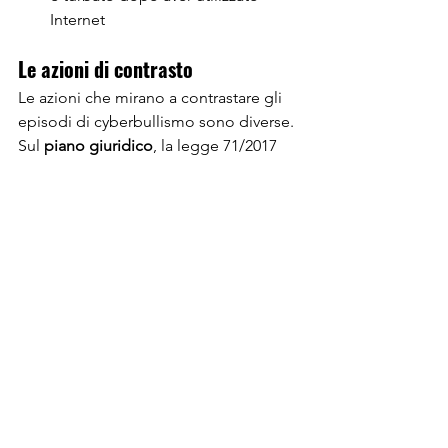
Internet
Le azioni di contrasto
Le azioni che mirano a contrastare gli 
episodi di cyberbullismo sono diverse.
Sul 
piano giuridico
, la legge 71/2017 
"Disposizioni a tutela dei minori per 
la prevenzione e il contrasto del 
fenomeno del cyberbullismo" è una 
legge ad hoc che ha nel suo impianto, 
non tanto la punizione quanto la 
riabilitazione e la cura
 per gli attori del 
cyberbullismo. Le segnalazioni 
possono essere fatte anche da minori 
over 14 anni senza l’intervento di un 
adulto.
Sul 
piano informatico
, è indispensabile 
una buona 
educazione digitale
 che 