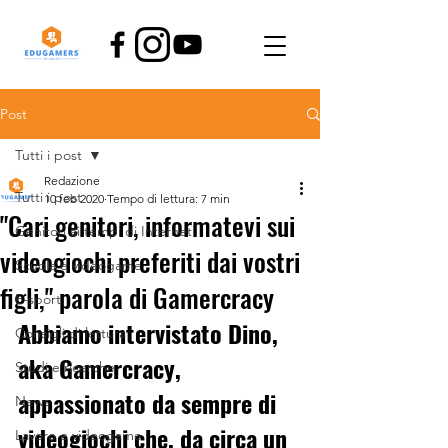
Post
Tutti i post
Redazione
Tutti i post
10 feb 2020
Tempo di lettura: 7 min
"Cari genitori, informatevi sui
Genitori ai tempi di Internet
videogiochi preferiti dai vostri
Scuola e videogame
figli," parola di Gamercracy
E-sport
Abbiamo intervistato Dino, 
Consigli di lettura
aka Gamercracy, 
Studi e ricerche
appassionato da sempre di 
News
videogiochi che, da circa un 
Lavoro e videogame