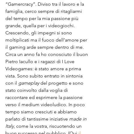
“Gamercracy”. Diviso tra il lavoro e la 
famiglia, cerco sempre di ritagliarmi 
del tempo per la mia passione più 
grande, quella per i videogiochi. 
Crescendo, gli impegni si sono 
moltiplicati ma il fuoco dell’amore per 
il gaming arde sempre dentro di me. 
Circa un anno fa ho conosciuto il buon 
Pietro Iacullo e i ragazzi di I Love 
Videogames: è stato amore a prima 
vista. Sono subito entrato in sintonia 
con il 
gameplay 
del progetto e sono 
stato coinvolto dalla voglia di 
raccontare ed esprimere la passione 
verso il medium videoludico. In poco 
tempo siamo cresciuti e abbiamo 
parlato di tantissime iniziative 
made in 
Italy
, come la vostra, riscuotendo un 
buon successo nel pubblico. (Qui 
il 