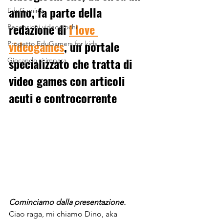
anno, fa parte della 
EduGaming
redazione di 
I love 
Recensioni videogiochi
videogames
,
 un portale 
Progetto EduGamers for kids
specializzato che tratta di 
Giocando si impara
video games con articoli 
acuti e controcorrente
Cominciamo dalla presentazione.
Ciao raga, mi chiamo Dino, aka 