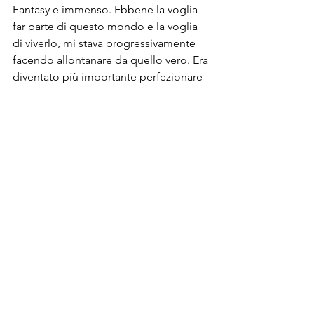
Fantasy e immenso. Ebbene la voglia 
far parte di questo mondo e la voglia 
di viverlo, mi stava progressivamente 
facendo allontanare da quello vero. Era 
diventato più importante perfezionare 
l'armatura e le skill e cercare di portare 
a termine difficili quest invece di 
pensare a studiare e andare bene a 
scuola. Solo quando vai tanto in basso 
ti accorgi che l'unico modo per tornare 
in superficie è quello di mollare tutto. 
E così ho fatto.
Hai qualche consiglio per i genitori 
preoccupati di fronte ai 
comportamenti dei figli reputati 
eccessivi
?
Fino a qualche anno fa avrei detto a un 
genitore di non preoccuparsi troppo 