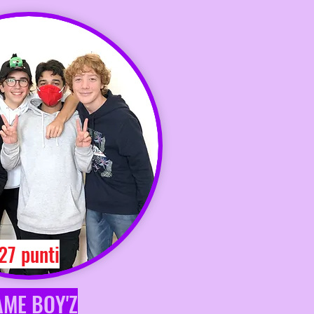
27 punti
ME BOY'Z