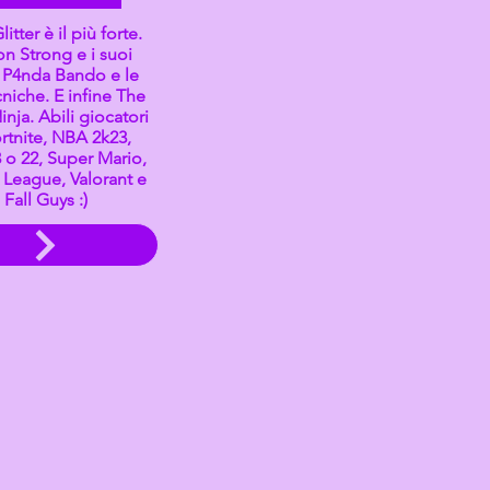
itter è il più forte.
n Strong e i suoi
. P4nda Bando e le
niche. E infine The
nja. Abili giocatori
rtnite, NBA 2k23,
 o 22, Super Mario,
 League, Valorant e
Fall Guys :)