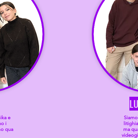
L
ika e
Siamo 
o i
litigh
mo qua
ma qu
!
videog