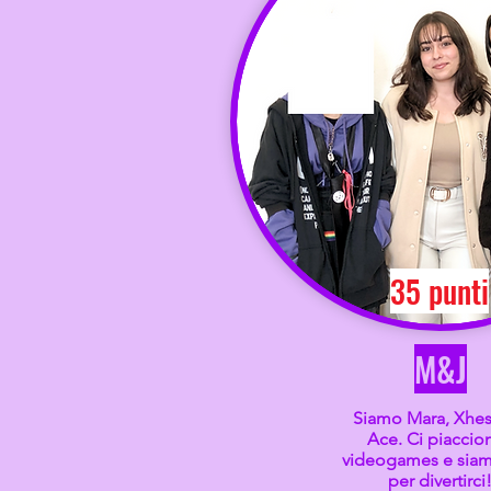
35 punti
M&J
Siamo Mara, Xhes
Ace. Ci piaccion
videogames e sia
per divertirci