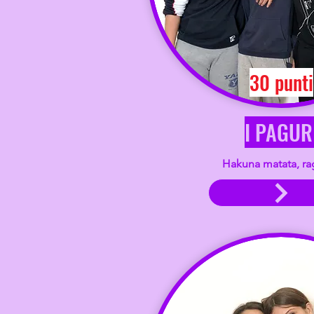
30 punti
I PAGUR
Hakuna matata, ra