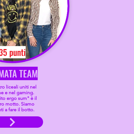
35 punti
MATA TEAM
o liceali uniti nel
e e nel gaming.
to ergo sum" è il
ro motto. Siamo
ti a fare il botto.