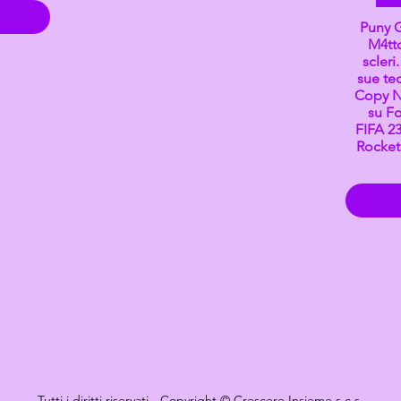
Puny Gl
M4tto
scleri
sue tec
Copy Ni
su Fo
FIFA 23
Rocket
Tutti i diritti riservati - Copyright ©
Crescere Insieme s.c.s.