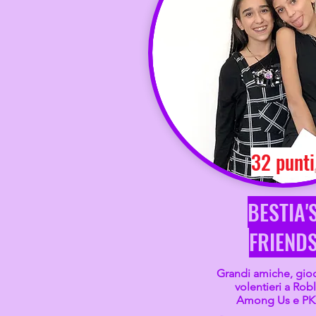
32 punti
BESTIA'
FRIEND
Grandi amiche, gi
volentieri a Rob
Among Us e P