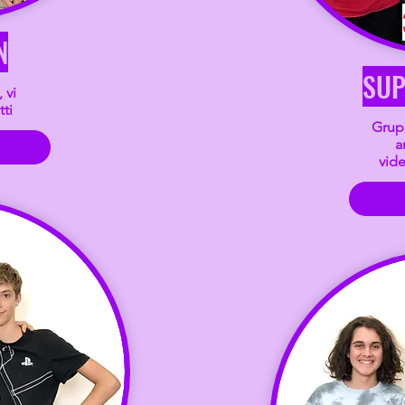
N
SUP
 vi
ti
Grupp
a
vide