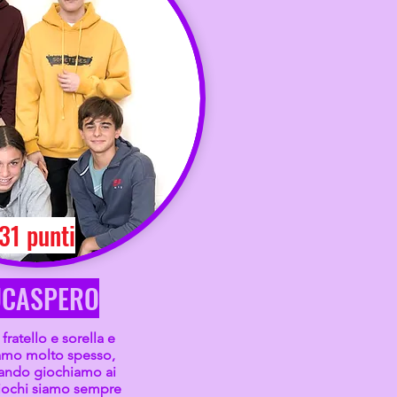
31 punti
UCASPERO
fratello e sorella e
iamo molto spesso,
ando giochiamo ai
iochi siamo sempre