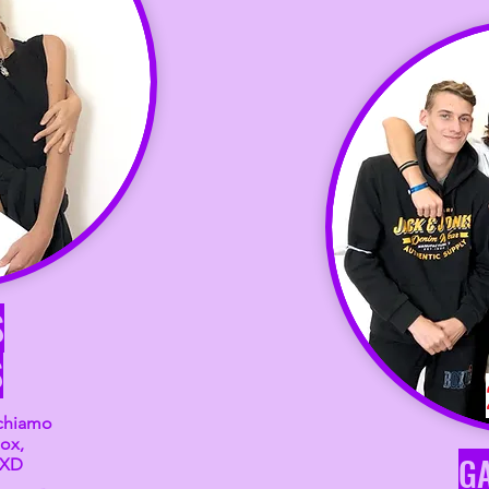
S
S
ochiamo
lox,
GA
KXD