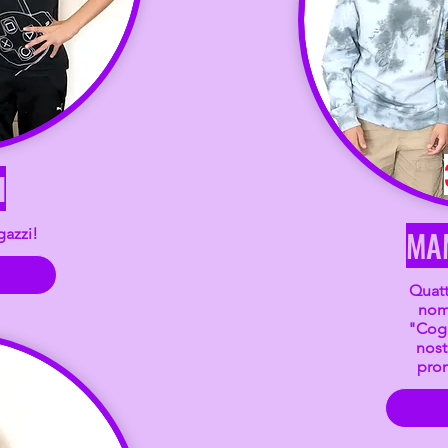
I
MA
gazzi!
Quattr
nom
"Cogi
nost
pron