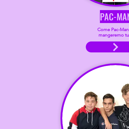
PAC-MA
Come Pac-Man,
mangeremo tut