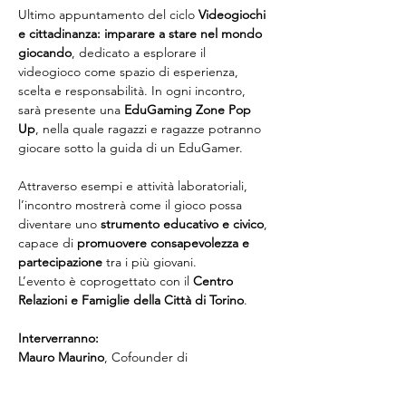
Ultimo appuntamento del ciclo 
Videogiochi 
e cittadinanza: imparare a stare nel mondo 
giocando
, dedicato a esplorare il 
videogioco come spazio di esperienza, 
scelta e responsabilità. In ogni incontro, 
sarà presente una 
EduGaming Zone Pop 
Up
, nella quale ragazzi e ragazze potranno 
giocare sotto la guida di un EduGamer.
Attraverso esempi e attività laboratoriali, 
l’incontro mostrerà come il gioco possa 
diventare uno 
strumento educativo e civico
, 
capace di 
promuovere consapevolezza e 
partecipazione
 tra i più giovani.
L’evento è coprogettato con il 
Centro 
Relazioni e Famiglie della Città di Torino
.
Interverranno:
Mauro Maurino
, Cofounder di 
EduGamer4Kids, Cooperativa Crescere 
Insieme