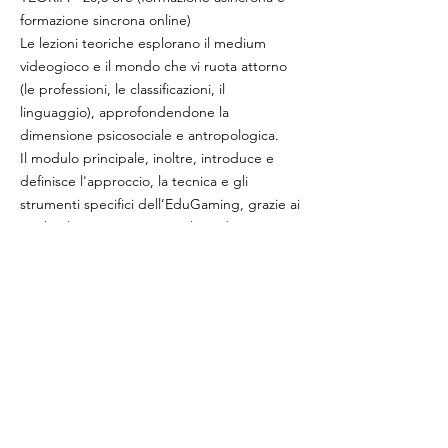
formazione sincrona online)
Le lezioni teoriche esplorano il medium
videogioco e il mondo che vi ruota attorno
(le professioni, le classificazioni, il
linguaggio), approfondendone la
dimensione psicosociale e antropologica.
Il modulo principale, inoltre, introduce e
definisce l'approccio, la tecnica e gli
strumenti specifici dell’EduGaming, grazie ai
quali relazione e intenzionalità educativa
approdano nella realtà videoludica.
LABORATORIO - 12 ore
Il modulo pratico è finalizzato ad affrontare
le specifiche questioni relative alla gestione
e alla conduzione di un intervento educativo
di gaming online, all'allestimento e alla
gestione di una EduGaming zone, alle
modalità di presentazione di un videogioco,