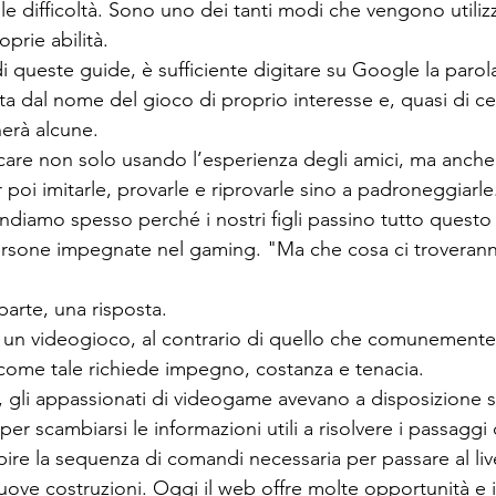
le difficoltà. Sono uno dei tanti modi che vengono utiliz
prie abilità. 
di queste guide, è sufficiente digitare su Google la parol
a dal nome del gioco di proprio interesse e, quasi di cer
nerà alcune. 
care non solo usando l’esperienza degli amici, ma anche
 poi imitarle, provarle e riprovarle sino a padroneggiarle
ndiamo spesso perché i nostri figli passino tutto quest
ersone impegnate nel gaming. "Ma che cosa ci troverann
parte, una risposta.
 un videogioco, al contrario di quello che comunemente 
e come tale richiede impegno, costanza e tenacia. 
gli appassionati di videogame avevano a disposizione so
er scambiarsi le informazioni utili a risolvere i passaggi dif
 capire la sequenza di comandi necessaria per passare al liv
uove costruzioni. Oggi il web offre molte opportunità e i 