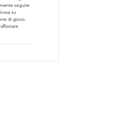
amente seguire 
lcosa su 
one di gioco. 
afforzare 