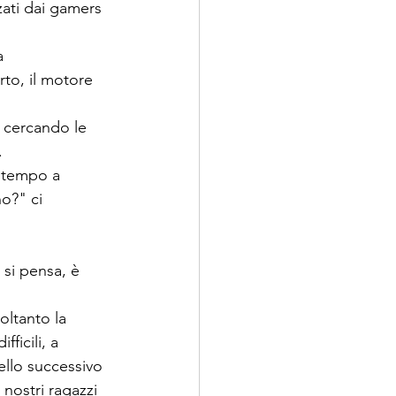
zati dai gamers 
a 
to, il motore 
 cercando le 
.
o tempo a 
o?" ci 
si pensa, è 
ltanto la 
ficili, a 
ello successivo 
nostri ragazzi 