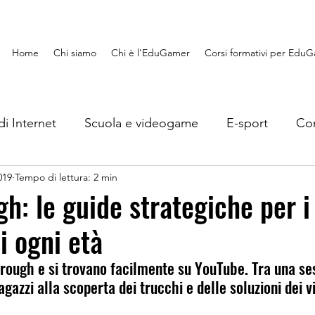
Home
Chi siamo
Chi è l'EduGamer
Corsi formativi per Edu
di Internet
Scuola e videogame
E-sport
Con
019
Tempo di lettura: 2 min
Lavoro e videogame
EduGaming
Recensioni
h: le guide strategiche per i
i ogni età
s
Giocando si impara
ough e si trovano facilmente su YouTube. Tra una ses
 ragazzi alla scoperta dei trucchi e delle soluzioni dei